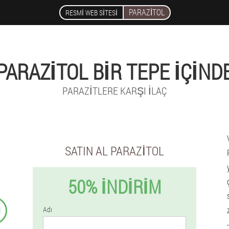
PARAZITOL
RESMI WEB SITESI
PARAZITOL BIR TEPE IÇIND
PARAZITLERE KARŞI ILAÇ
SATIN AL PARAZITOL
50% İNDIRIM
9
Adı