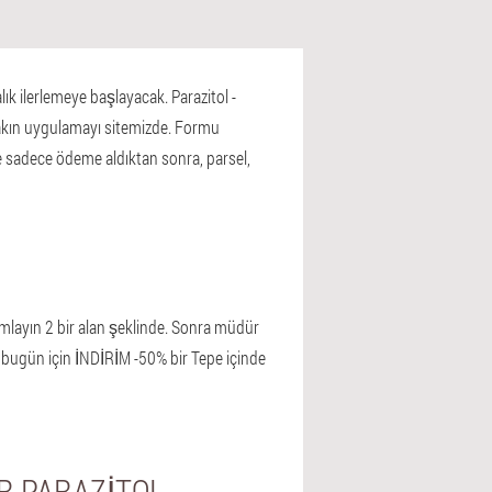
ık ilerlemeye başlayacak. Parazitol -
ırakın uygulamayı sitemizde. Formu
 ve sadece ödeme aldıktan sonra, parsel,
amlayın 2 bir alan şeklinde. Sonra müdür
ce bugün için İNDİRİM -50% bir Tepe içinde
R PARAZITOL