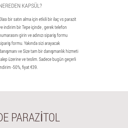
NEREDEN KAPSÜL?
Olası bir satın alma için etkili bir ilaç vs parazit
ve indirim bir Tepe içinde , gerek telefon
numarasını girin ve adınızı sipariş formu
sipariş formu. Yakında sizi arayacak
danışmanı ve Size tam bir danışmanlık hizmeti
talep üzerine ve teslim. Sadece bugün geçerli
indirim -50%, fiyat €39.
DE PARAZITOL