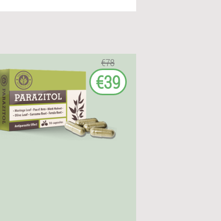
€78
€39