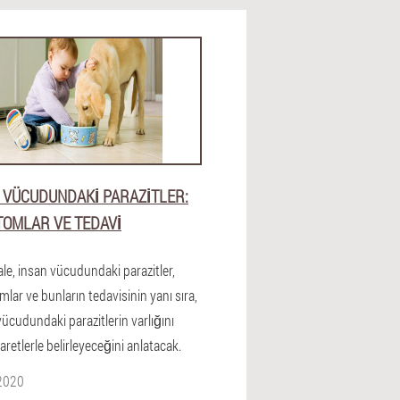
 VÜCUDUNDAKI PARAZITLER:
OMLAR VE TEDAVI
le, insan vücudundaki parazitler,
ar ve bunların tedavisinin yanı sıra,
vücudundaki parazitlerin varlığını
aretlerle belirleyeceğini anlatacak.
 2020