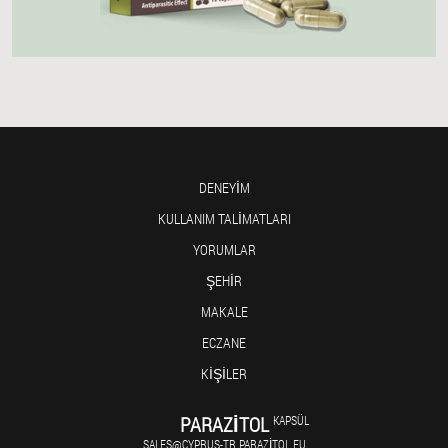
DENEYIM
KULLANIM TALIMATLARI
YORUMLAR
ŞEHIR
MAKALE
ECZANE
KIŞILER
PARAZITOL
KAPSÜL
SALES@CYPRUS-TR.PARAZITOL.EU