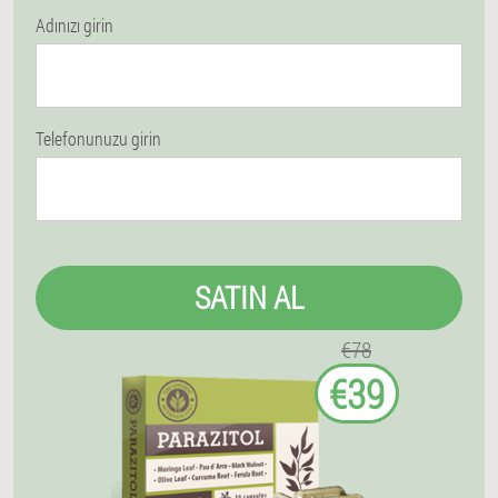
Adınızı girin
Telefonunuzu girin
SATIN AL
€78
€39