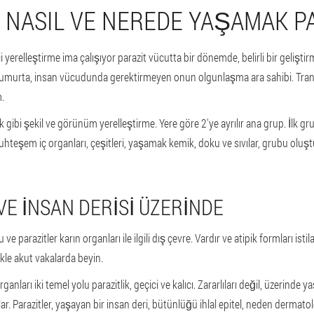
 NASIL VE NEREDE YAŞAMAK P
ci yerelleştirme ima çalışıyor parazit vücutta bir dönemde, belirli bir gelişt
urta, insan vücudunda gerektirmeyen onun olgunlaşma ara sahibi. Trans
m.
k gibi şekil ve görünüm yerelleştirme. Yere göre 2'ye ayrılır ana grup. İlk gr
uhteşem iç organları, çeşitleri, yaşamak kemik, doku ve sıvılar, grubu oluşt
VE INSAN DERISI ÜZERINDE
u ve parazitler karın organları ile ilgili dış çevre. Vardır ve atipik formları isti
likle akut vakalarda beyin.
ları iki temel yolu parazitlik, geçici ve kalıcı. Zararlıları değil, üzerinde y
ar. Parazitler, yaşayan bir insan deri, bütünlüğü ihlal epitel, neden dermatolo