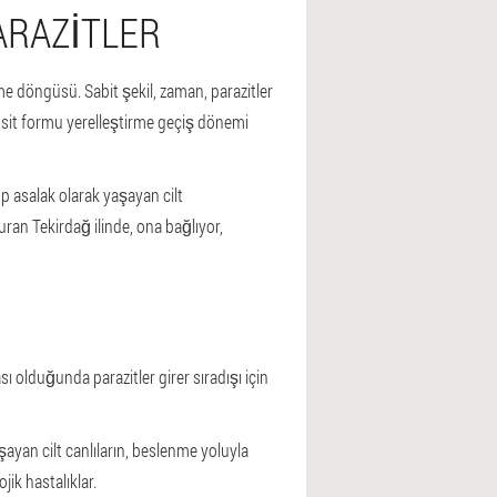
ARAZITLER
irme döngüsü. Sabit şekil, zaman, parazitler
it formu yerelleştirme geçiş dönemi
up asalak olarak yaşayan cilt
uran Tekirdağ ilinde, ona bağlıyor,
lası olduğunda parazitler girer sıradışı için
aşayan cilt canlıların, beslenme yoluyla
jik hastalıklar.