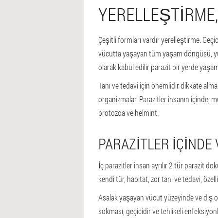
YERELLEŞTIRME,
Çeşitli formları vardır yerelleştirme. Geçi
vücutta yaşayan tüm yaşam döngüsü, yum
olarak kabul edilir parazit bir yerde yaşa
Tanı ve tedavi için önemlidir dikkate alma
organizmalar. Parazitler insanın içinde, m
protozoa ve helmint.
PARAZITLER IÇINDE 
İç parazitler insan ayrılır 2 tür parazit dok
kendi tür, habitat, zor tanı ve tedavi, özel
Asalak yaşayan vücut yüzeyinde ve dış organ
sokması, geçicidir ve tehlikeli enfeksiyonl