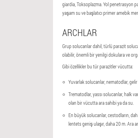
giardia, Toksoplazma. Yol penetrasyon paraz
yaşam su ve başlatıcı primer amebik men
ARCHLAR
Grup solucanlar dahil, türlü parazit sol
olabilir, önemli bir yenilgi dokulara ve or
Gibi özellikler bu tür parazitler vücutta:
Yuvarlak solucanlar, nematodlar, gelir 
Trematodlar, yassı solucanlar, halk va
olan bir vücutta ara sahibi ya da su.
En büyük solucanlar, cestodların, daha
lentets geniş ulaşır, daha 20 m. Ara an