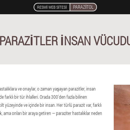
PARAZITOL
RESMI WEB SITESI
 PARAZİTLER İNSAN VÜCUD
hastalıklara ve onaylar, o zaman yaşayan parazitler, insan
farklı bir tür ihlalleri. Orada 300'den fazla bilinen
t yüzeyinde ve içinde bir insan. Her türlü parazit var, farklı
, ama onları bir araya getiren — paraziter hastalıklar neden