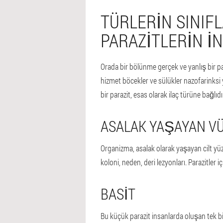
TÜRLERIN SINIF
PARAZITLERIN I
Orada bir bölünme gerçek ve yanlış bir para
hizmet böcekler ve sülükler nazofarinksi y
bir parazit, esas olarak ilaç türüne bağlıdır
ASALAK YAŞAYAN VÜ
Organizma, asalak olarak yaşayan cilt yüzeyi
koloni, neden, deri lezyonları. Parazitler i
BASIT
Bu küçük parazit insanlarda oluşan tek bir