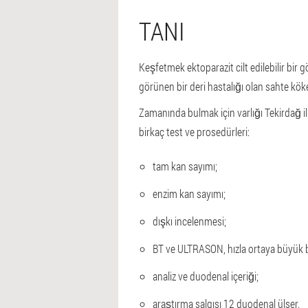
TANI
Keşfetmek ektoparazit cilt edilebilir bir 
görünen bir deri hastalığı olan sahte kök
Zamanında bulmak için varlığı Tekirdağ il
birkaç test ve prosedürleri:
tam kan sayımı;
enzim kan sayımı;
dışkı incelenmesi;
BT ve ULTRASON, hızla ortaya büyük 
analiz ve duodenal içeriği;
araştırma salgısı 12 duodenal ülser.