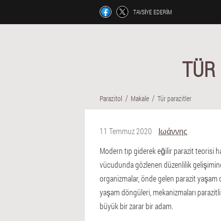
TAVSIYE EDERIM
TÜR
Parazitol
Makale
Tür parazitler
11 Temmuz 2020
Ιωάννης
Modern tıp giderek eğilir parazit teorisi 
vücudunda gözlenen düzenlilik gelişiminde 
organizmalar, önde gelen parazit yaşam cil
yaşam döngüleri, mekanizmaları parazitlik
büyük bir zarar bir adam.