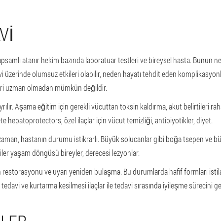
VI
apsamlı atanır hekim bazında laboratuar testleri ve bireysel hasta. Bunun ned
 üzerinde olumsuz etkileri olabilir, neden hayatı tehdit eden komplikasyonlar
emleri uzman olmadan mümkün değildir.
lır. Aşama eğitim için gerekli vücuttan toksin kaldırma, akut belirtileri ra
ete hepatoprotectors, özel ilaçlar için vücut temizliği, antibiyotikler, diyet.
 zaman, hastanın durumu istikrarlı. Büyük solucanlar gibi boğa tsepen ve büyü
kiler yaşam döngüsü bireyler, derecesi lezyonlar.
torasyonu ve uyarı yeniden bulaşma. Bu durumlarda hafif formları istilası
 tedavi ve kurtarma kesilmesi ilaçlar ile tedavi sırasında iyileşme sürecini gec