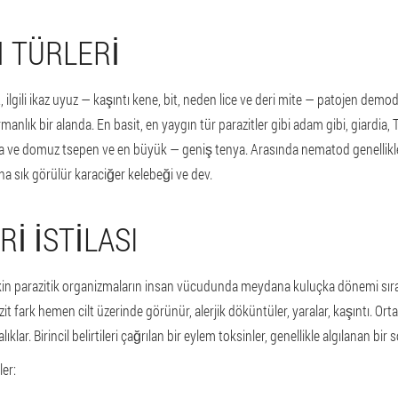
 TÜRLERI
t, ilgili ikaz uyuz — kaşıntı kene, bit, neden lice ve deri mite — patojen d
manlık bir alanda. En basit, en yaygın tür parazitler gibi adam gibi, giardi
 ve domuz tsepen ve en büyük — geniş tenya. Arasında nematod genellikle 
ha sık görülür karaciğer kelebeği ve dev.
RI ISTILASI
kin parazitik organizmaların insan vücudunda meydana kuluçka dönemi sır
zit fark hemen cilt üzerinde görünür, alerjik döküntüler, yaralar, kaşıntı. Orta
alıklar. Birincil belirtileri çağrılan bir eylem toksinler, genellikle algılanan b
ler: