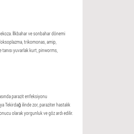
emodekoza. İlkbahar ve sonbahar dönemi
a, Toksoplazma, trikomonas, amip,
tanısı yuvarlak kurt, pinworms,
asında parazit enfeksiyonu
ya Tekirdağ ilinde zor, paraziter hastalık
ir sonucu olarak yorgunluk ve göz ardı edilir.