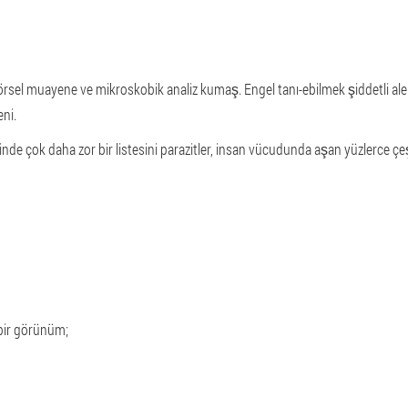
görsel muayene ve mikroskobik analiz kumaş. Engel tanı-ebilmek şiddetli alerj
eni.
inde çok daha zor bir listesini parazitler, insan vücudunda aşan yüzlerce çeş
bir görünüm;