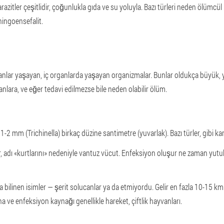
itler çeşitlidir, çoğunlukla gıda ve su yoluyla. Bazı türleri neden ölümcül bir
ingoensefalit.
ucanlar yaşayan, iç organlarda yaşayan organizmalar. Bunlar oldukça büyük,
ganlara, ve eğer tedavi edilmezse bile neden olabilir ölüm.
1-2 mm (Trichinella) birkaç düzine santimetre (yuvarlak). Bazı türler, gibi kan
r, adı «kurtlarını» nedeniyle vantuz vücut. Enfeksiyon oluşur ne zaman yutu
 bilinen isimler — şerit solucanlar ya da etmiyordu. Gelir en fazla 10-15 km
a ve enfeksiyon kaynağı genellikle hareket, çiftlik hayvanları.