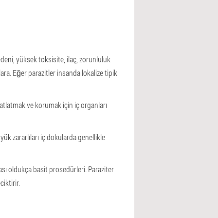
eni, yüksek toksisite, ilaç, zorunluluk
a. Eğer parazitler insanda lokalize tipik
hatlatmak ve korumak için iç organları
k zararlıları iç dokularda genellikle
 oldukça basit prosedürleri. Paraziter
iktirir.