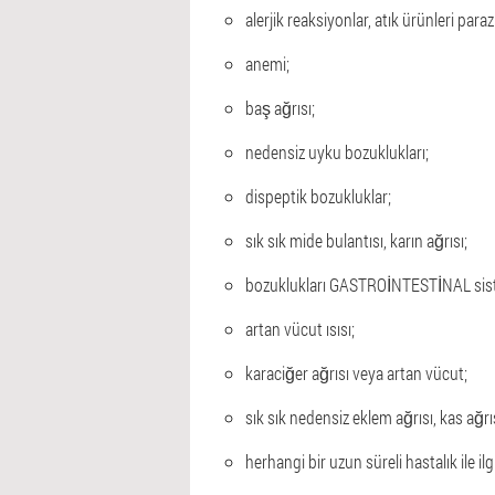
alerjik reaksiyonlar, atık ürünleri parazi
anemi;
baş ağrısı;
nedensiz uyku bozuklukları;
dispeptik bozukluklar;
sık sık mide bulantısı, karın ağrısı;
bozuklukları GASTROİNTESTİNAL sis
artan vücut ısısı;
karaciğer ağrısı veya artan vücut;
sık sık nedensiz eklem ağrısı, kas ağrıs
herhangi bir uzun süreli hastalık ile il