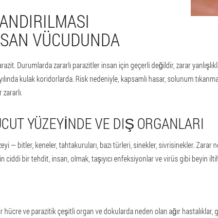
LANDIRILMASI
NSAN VÜCUDUNDA
zit. Durumlarda zararlı parazitler insan için geçerli değildir, zarar yanlışlı
ılında kulak koridorlarda. Risk nedeniyle, kapsamlı hasar, solunum tıkanması,
 zararlı.
CUT YÜZEYINDE VE DIŞ ORGANLARI
 — bitler, keneler, tahtakuruları, bazı türleri, sinekler, sivrisinekler. Zarar n
çin ciddi bir tehdit, insan, olmak, taşıyıcı enfeksiyonlar ve virüs gibi beyin ilt
 hücre ve parazitik çeşitli organ ve dokularda neden olan ağır hastalıklar, g