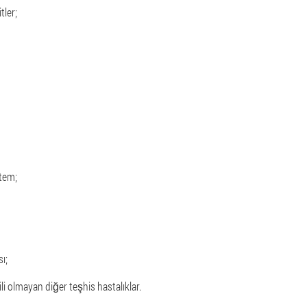
tler;
tem;
ı;
gili olmayan diğer teşhis hastalıklar.