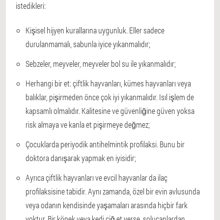
istedikleri:
Kişisel hijyen kurallarına uygunluk. Eller sadece
durulanmamalı, sabunla iyice yıkanmalıdır;
Sebzeler, meyveler, meyveler bol su ile yıkanmalıdır;
Herhangi bir et: çiftlik hayvanları, kümes hayvanları veya
balıklar, pişirmeden önce çok iyi yıkanmalıdır. Isıl işlem de
kapsamlı olmalıdır. Kalitesine ve güvenliğine güven yoksa
risk almaya ve kanla et pişirmeye değmez;
Çocuklarda periyodik antihelmintik profilaksi. Bunu bir
doktora danışarak yapmak en iyisidir;
Ayrıca çiftlik hayvanları ve evcil hayvanlar da ilaç
profilaksisine tabidir. Aynı zamanda, özel bir evin avlusunda
veya odanın kendisinde yaşamaları arasında hiçbir fark
yoktur. Bir köpek veya kedi çiğ et yerse, solucanlardan