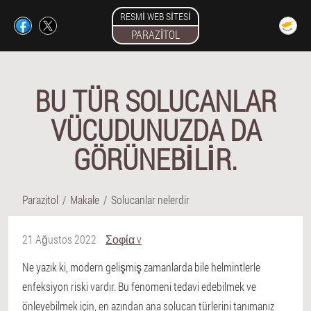
RESMI WEB SITESI
PARAZITOL
BU TÜR SOLUCANLAR
VÜCUDUNUZDA DA
GÖRÜNEBILIR.
Parazitol
Makale
Solucanlar nelerdir
21 Ağustos 2022
Σοφία v
Ne yazık ki, modern gelişmiş zamanlarda bile helmintlerle
enfeksiyon riski vardır. Bu fenomeni tedavi edebilmek ve
önleyebilmek için, en azından ana solucan türlerini tanımanız