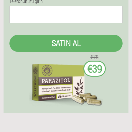
Telefonunuzu girin
SATIN AL
€78
€39