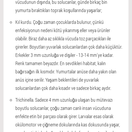
vücudunun dışında, bu solucanlar, günde birkaç bin
yumurta bıraktıkları toprak koşullarında yaşarlar;
Kıl kurdu. Çoğu zaman çocuklarda bulunur, çünkü
enfeksiyonun nedeni kötü yıkanmış eller veya ürünler
olabilir. Biraz daha az sıklıkla vücuda toz parçacıkları ile
girerler. Boyutları yuvarlak solucanlardan çok daha küçüktür.
Erkekler 3 mm uzunluğa ve dişiler - 13-14 mm'ye kadar.
Renk tamamen beyazdır. En sevdikleri habitat, kalın
bağırsağın ilk kısmıdır. Yumurtalar anüse daha yakın olan
anüs içine serilir. Yaşam beklentileri de yuvarlak
solucanlardan çok daha kısadır ve sadece birkaç aydır.
Trichinella. Sadece 4 mm uzunluğa ulaşan bu mütevazı
boyutlu solucanlar, çoğu zaman canlı insan vücuduna
enfekte etin bir parçası olarak girer. Larvalar esas olarak
okülomotor ve çiğneme dokularında kas dokusunda yaşar,