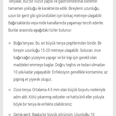
Tenyalar, düz bir vücut yapısı ve gastrointestinal sistemin
tamamen yokluğu ile karakterize edilir. Bireylerin uzunluğu,
uzun bir şerit gibi göründükleri için birkaç metreye ulaşabilir.
Bağırsaklarda veya mide kanallarında yaşamayı tercih ederler.
Bunlar arasında aşağıdaki türler bulunur:
Boğa tenyası. Bu, en büyük tenya çeşitlerinden biridir. Bir
bireyin uzunluğu 15-20 metreye ulaşabilir. Solucan, ince
bağırsağın yüzeyine yapışır ve bir kişi için gerekli olan
maddeleri emmeye başlar. Doğru teşhis ve tedavi olmadan
10 yıla kadar yaşayabilir. Enfeksiyon genellikle kontamine, az
pişmiş et yiyerek oluşur;
Cüce tenya. Ortalama 4-5 mm olan küçük boyutu nedeniyle
adını aldı. Kötü yıkanmış sebzeler ve hatta kirli eller yoluyla
böyle bir tenya ile enfekte olabilirsiniz;
Geniş şerit. Başka bir büyük görünüm. Uzunluğu 10