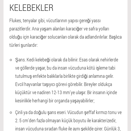
KELEBEKLER
Flukes, tenyalar gibi, vücutlarının yapısı gereği yassı
parazitlerdir. Ana yaşam alanları karaciğer ve safra yolları
olduğu için karaciğer solucanları olarak da adlandırılırlar. Başlıca
türleri şunlardır:
Şans. Kedi kelebeği olarak da bilinir. Esas olarak nehirlerde
ve göllerde yaşar, bu da insan vücuduna kötü işleme tabi
tutulmuş enfekte balıklarla birlikte girdiği anlamına gelir.
Evcil hayvanlar taşıyıcı görevi görebilir. Bireyler oldukça
küçüktür ve nadiren 12-13 mm'ye ulaşır. Bir insanın içinde
kesinlikle herhangi bir organda yaşayabilirler;
Çinli ya da doğulu şans eseri. Vücudun şeffaf kırmızı tonu ve
2. 5 cm'den fazla olmayan küçük boyutu ile karakterizedir,
insan vücuduna sıradan fluke ile aynı şekilde girer. Günlük 3,