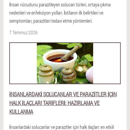
İnsan vücudunu parazitleyen solucan türleri, ortaya çıkma
nedenleri ve enfeksiyon yolları. İstilanın ilk belirtileri ve
semptomları, parazitleri tedavi etme yöntemleri.
7 Temmuz 2026
İNSANLARDAKI SOLUCANLAR VE PARAZITLER IÇIN
HALK ILAÇLARI TARIFLERI: HAZIRLAMA VE
KULLANMA
İnsanlardaki solucanlar ve parazitler için halk ilaçları: en etkili