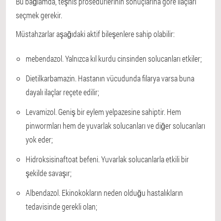
Bu bağlamda, teşhis prosedürlerinin sonuçlarına göre ilaçları
seçmek gerekir.
Müstahzarlar aşağıdaki aktif bileşenlere sahip olabilir:
mebendazol. Yalnızca kıl kurdu cinsinden solucanları etkiler;
Dietilkarbamazin. Hastanın vücudunda filarya varsa buna
dayalı ilaçlar reçete edilir;
Levamizol. Geniş bir eylem yelpazesine sahiptir. Hem
pinwormları hem de yuvarlak solucanları ve diğer solucanları
yok eder;
Hidroksisinaftoat befeni. Yuvarlak solucanlarla etkili bir
şekilde savaşır;
Albendazol. Ekinokokların neden olduğu hastalıkların
tedavisinde gerekli olan;