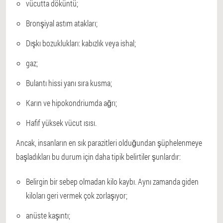
vücutta döküntü;
Bronşiyal astım atakları;
Dışkı bozuklukları: kabızlık veya ishal;
gaz;
Bulantı hissi yanı sıra kusma;
Karın ve hipokondriumda ağrı;
Hafif yüksek vücut ısısı.
Ancak, insanların en sık parazitleri olduğundan şüphelenmeye
başladıkları bu durum için daha tipik belirtiler şunlardır:
Belirgin bir sebep olmadan kilo kaybı. Aynı zamanda giden
kiloları geri vermek çok zorlaşıyor;
anüste kaşıntı;