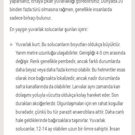
yaparsanız, ortaya çıkan yuvarlaklığı görebilirsiniz. Dünyada 20
binden fazla türü olmasına rağmen, genellikle insanlarda
sadece birkaçı bulunur.
En yaygın yuvarlak solucanlar şunları içerir:
Yuvarlak kurt. Bu solucanların boyutları oldukça büyüktür.
Yarım metre uzunluğa ulaşabilirler. Genişliği 4-5 cm arasında
değişir. Renk genellikle pembedir, ancak farklı durumlarda
daha beyaz veya daha fazla kırmızı olabilir. Bu helmintler esas
olarak ince bağırsakta lokalizedir, ancak nadir durumlarda
safra kanallarında da olabilirler. Larvalar aynı zamanda kan
dolaşımı yoluyla vücutta oldukça kolay hareket eder. Son
durakları akciğerlerdir. Olgunlaşmaları için en rahat koşullar
buradadır, çünkü bu tür parazit anaeroblara aittir. Daha canlı
hale geldiklerinde bağırsaklara taşınırlar. Yuvarlak
solucanlar, 12-14 ay olabilen uzun bir ömre sahiptir. İnsan