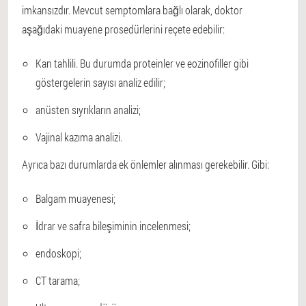
imkansızdır. Mevcut semptomlara bağlı olarak, doktor
aşağıdaki muayene prosedürlerini reçete edebilir:
Kan tahlili. Bu durumda proteinler ve eozinofiller gibi
göstergelerin sayısı analiz edilir;
anüsten sıyrıkların analizi;
Vajinal kazıma analizi.
Ayrıca bazı durumlarda ek önlemler alınması gerekebilir. Gibi:
Balgam muayenesi;
İdrar ve safra bileşiminin incelenmesi;
endoskopi;
CT tarama;