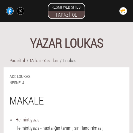
RESMI WEB SITESI
PARAZITOL
YAZAR LOUKAS
Parazitol
Makale Yazarları
Loukas
ADI:
LOUKAS
NESNE:
4
MAKALE
Helmintiyazis
Helmintiyazis - hastalığın tanımı, sınıflandırılması,