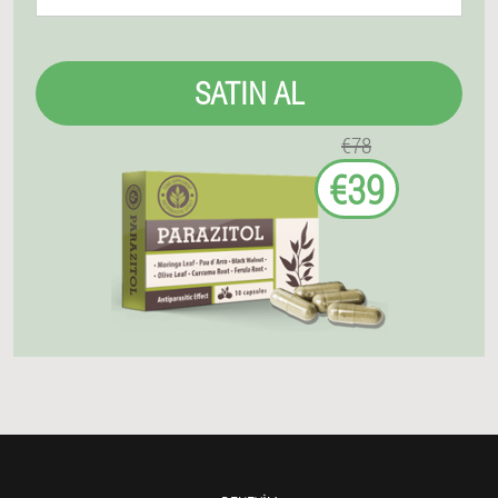
SATIN AL
€78
€39